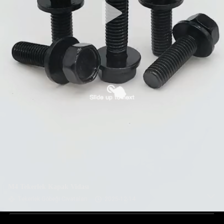
M4 Tekerlek Kapak Vidası
Tekerlek Göbeği Cıvataları
2025-12-14