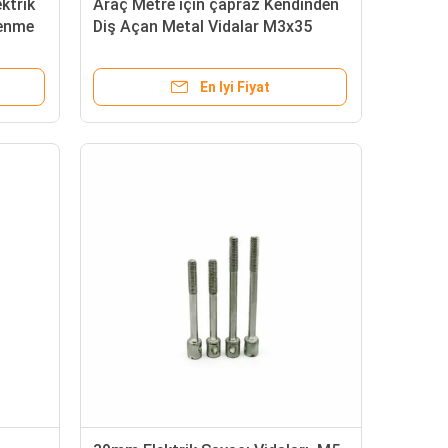
ektrik
Araç Metre için çapraz Kendinden
lenme
Diş Açan Metal Vidalar M3x35
3.65g
maz
En Iyi Fiyat
nme
apstan