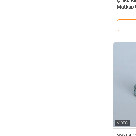
Çinko Ka
Matkap 
Onaylı 
SS304 Ça