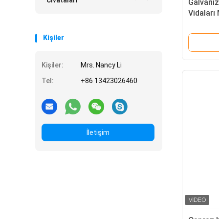
Cıvataları
Galvaniz
Vidaları
Kişiler
Kişiler:
Mrs. Nancy Li
Tel:
+86 13423026460
İletişim