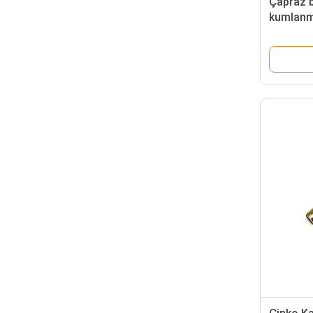
Çapraz b
kumlanmı
kurşun c