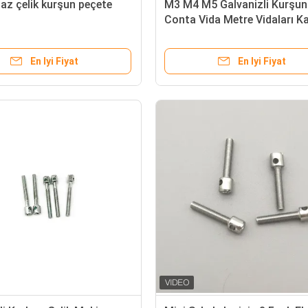
z çelik kurşun peçete
M3 M4 M5 Galvanizli Kurşun
Conta Vida Metre Vidaları K
Cıvatası Delikli Cıvatalar 1
40mm Uzunluk
En Iyi Fiyat
En Iyi Fiyat