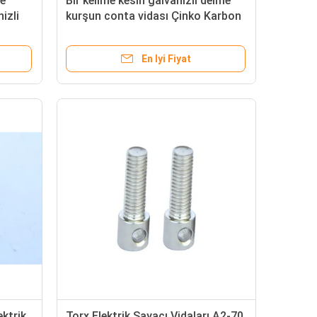
re
Bir kelime kesin galvanizli delme
izli
kurşun conta vidası Çinko Karbon
vidalar
Çelik Matkap Vidalar Ｍ3x16 Tek
Delik ISO Onaylı
En Iyi Fiyat
ktrik
Torx Elektrik Sayacı Vidaları A2-70