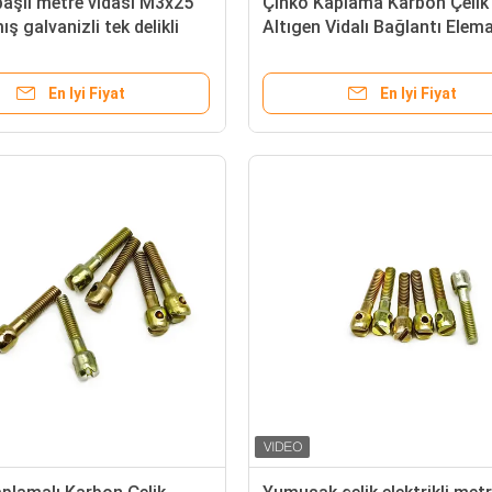
aşlı metre vidası M3x25
Çinko Kaplama Karbon Çelik
ş galvanizli tek delikli
Altıgen Vidalı Bağlantı Elem
onta vidası
Standardı Ｍ3x25 5.85g
En Iyi Fiyat
En Iyi Fiyat