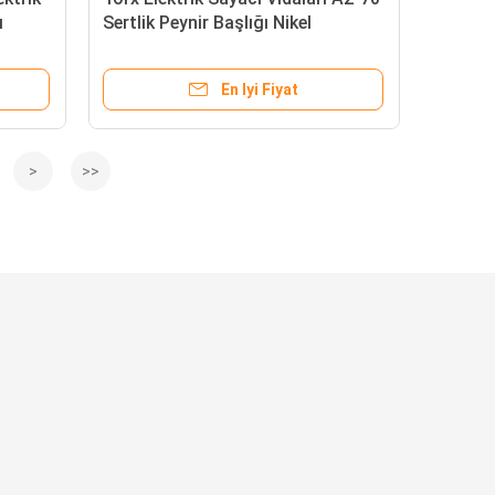
ı
Sertlik Peynir Başlığı Nikel
lanmaz
Kaplama
nluk -
En Iyi Fiyat
>
>>