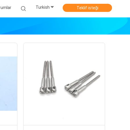
Turkish
rumlar
Teklif isteği