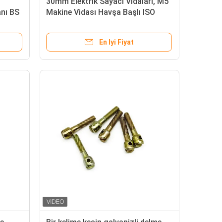
30mm Elektrik Sayacı Vidaları, M5
anı BS
Makine Vidası Havşa Başlı ISO
Onaylı
En Iyi Fiyat