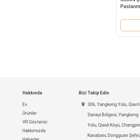
Paslanma
Ölçer Ene
Vidası
Hakkında
Bizi Takip Edin
Ev
306, Yangkeng Yolu, Qiao
Ürünler
Sanayi Bölgesi, Yangkeng
VR Gösterisi
Yolu, Qiaoli Köyü, Changpi
Hakkımızda
Kasabası, Dongguan Şehri
Haberler