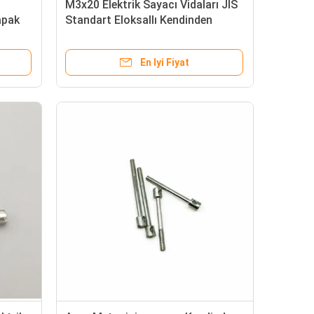
M3x20 Elektrik Sayacı Vidaları JIS
apak
Standart Eloksallı Kendinden
0mm-
Kılavuzlu
En Iyi Fiyat