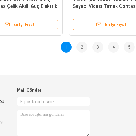
z Çelik Akıllı Güç Elektrik
Sayacı Vidası Tırnak Contas
rji Ölçer Için Sızdırmazlık
Masa Cıvataları Delikli Pas
Çelik Cıvata 8mm-50mm Uzu
En Iyi Fiyat
En Iyi Fiyat
(M4x45mm)
1
2
3
4
5
Mail Gönder
tou
ng
,