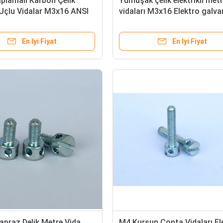
plamalı Karbon Çelik
Yumuşak çelik elektrikli met
Uçlu Vidalar M3x16 ANSI
vidaları M3x16 Elektro galvan
Soğuk Dövme
çapraz vida delik içi hassas 
ile
En Iyi Fiyat
En Iyi Fiyat
praz Delik Metre Vida,
M4 Kurşun Conta Vidaları Ele