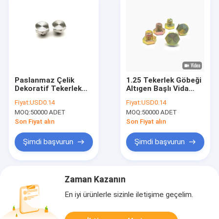
Paslanmaz Çelik
1.25 Tekerlek Göbeği
Dekoratif Tekerlek
Altıgen Başlı Vida
Göbeği Cıvataları,
Paslanmaz Çelik
Fiyat:
USD0.14
Fiyat:
USD0.14
Tam Diş Altıgen Başlı
Dekoratif Dış
MOQ:
50000 ADET
MOQ:
50000 ADET
Vidalar
Son Fiyat alın
Son Fiyat alın
Şimdi başvurun
Şimdi başvurun
Zaman Kazanın
En iyi ürünlerle sizinle iletişime geçelim.