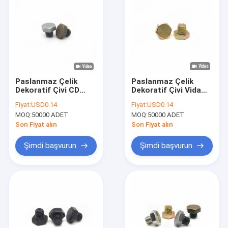
Paslanmaz Çelik
Paslanmaz Çelik
Dekoratif Çivi CD
Dekoratif Çivi Vida
Vidası Altıgen Başlı
Dış Altıgen Çok
Fiyat:
USD0.14
Fiyat:
USD0.14
Çok Özellikli Tam Diş
Özellikli Tam Diş
MOQ:
50000 ADET
MOQ:
50000 ADET
Son Fiyat alın
Son Fiyat alın
Şimdi başvurun
Şimdi başvurun
Ev
Ürünler
Hakkımızda