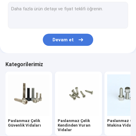
Paslanmaz Çelik Ayırıcı Vidalar
Eksantrik Ayar Vidası
Elektrik Sayacı Vidaları
Devam et
Paslanmaz Çelik Perçin
Yaylı Vida
Kategorilerimiz
Soğuk Başlı Bağlantı Elemanı
Ekstra Uzun Makina Vidaları
Gevşeme Önleyici Vida
Standart Olmayan Bağlantı Elemanı
Paslanmaz Çelik
Paslanmaz Çelik
Paslanmaz Çel
Tahrik Mili Pimi
Güvenlik Vidaları
Kendinden Vuran
Makina Vidalar
Vidalar