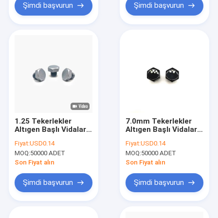
Şimdi başvurun
Şimdi başvurun
1.25 Tekerlekler
7.0mm Tekerlekler
Altıgen Başlı Vidalar,
Altıgen Başlı Vidalar,
Tekerlek Göbeği
Tekerlek Göbeği
Fiyat:
USD0.14
Fiyat:
USD0.14
Paslanmaz Çelik
Paslanmaz Çelik
MOQ:
50000 ADET
MOQ:
50000 ADET
Dekoratif Vidalar
Dekoratif Vidalar
Son Fiyat alın
Son Fiyat alın
Şimdi başvurun
Şimdi başvurun