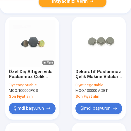
İhtiyacınızı Verin
Özel Dış Altıgen vida
Dekoratif Paslanmaz
Paslanmaz Çelik
Çelik Makine Vidaları
Dekoratif Tırnak CD
M8X5.5 Nikel
Fiyat:
negotiable
Fiyat:
negotiable
vida
Kaplama Altıgen
MOQ:
100000PCS
MOQ:
100000 ADET
Son Fiyat alın
Son Fiyat alın
Şimdi başvurun
Şimdi başvurun