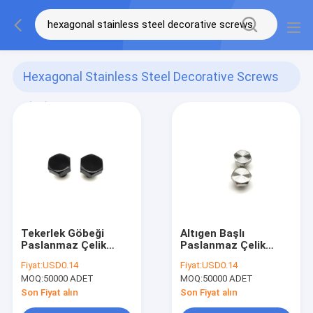
Hexagonal Stainless Steel Decorative Screws
(95)
Tekerlek Göbeği
Altıgen Başlı
Paslanmaz Çelik
Paslanmaz Çelik
Dekoratif Vidalar
Dekoratif Vidalar,
Fiyat:
USD0.14
Fiyat:
USD0.14
Tekerlekler Altıgen
ISO9001 Tekerlek
MOQ:
50000 ADET
MOQ:
50000 ADET
Başlı Vidalar
Göbeği Cıvataları
Son Fiyat alın
Son Fiyat alın