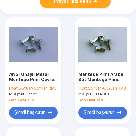
İhtiyacınızı Verin
ANSI Onaylı Metal
Menteşe Pimi Araba
Menteşe Pimi Çevre
Sat Menteşe Pimi
koruma çinko
Menteşe Pimi Oto
Fiyat:
5.5Yuan-6.5Yuan RMB
Fiyat:
5.5Yuan-6.5Yuan RMB
kaplama 15x2mm
Koltuğu Menteşe
MOQ:
5000 adet
MOQ:
50000 ADET
Pimi Soğuk Başlık Mil
Pimi Soğuk dövme
Son Fiyat alın
Son Fiyat alın
Mil Pimi
Şimdi başvurun
Şimdi başvurun