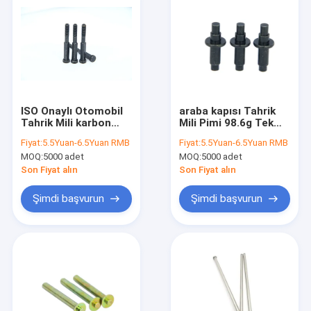
ISO Onaylı Otomobil
araba kapısı Tahrik
Tahrik Mili karbon
Mili Pimi 98.6g Tek
çeliği malzeme diş
Ağırlık Soğuk şişirme
Fiyat:
5.5Yuan-6.5Yuan RMB
Fiyat:
5.5Yuan-6.5Yuan RMB
sürtünmesi
teknolojik
MOQ:
5000 adet
MOQ:
5000 adet
Son Fiyat alın
Son Fiyat alın
Şimdi başvurun
Şimdi başvurun
Ev
Ürünler
Hakkımızda