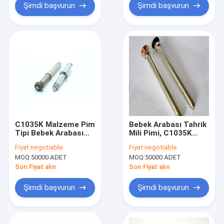
Şimdi başvurun
Şimdi başvurun
C1035K Malzeme Pim
Bebek Arabası Tahrik
Tipi Bebek Arabası
Mili Pimi, C1035K
Menteşeleri ANSI
Hızlı Bırakma Kolu
Fiyat:
negotiable
Fiyat:
negotiable
Standardı
124.5mm
MOQ:
50000 ADET
MOQ:
50000 ADET
Son Fiyat alın
Son Fiyat alın
Şimdi başvurun
Şimdi başvurun