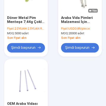
Fabrika turu
Kalite Kontrolü
Döner Metal Pim
Araba Vida Pimleri
Menteşe 7.44g Çoklu
Malzemesi İçin
Bize Ulaşın
Uygulama İçin Tek
6.0x195 OEM
Fiyat:
2.0YUAN-2.5YUAN RMB
Fiyat:
USD0.89/piece
Ağırlık
Paslanmaz Çelik
MOQ:
5000 adet
MOQ:
20000 adet
Clevis Pimleri
Haberler
Son Fiyat alın
Son Fiyat alın
Durumlar
Şimdi başvurun
Şimdi başvurun
Teklif Et
Paslanmaz Çelik Güvenlik Vidaları
Paslanmaz Çelik Kendinden Vuran Vidalar
Paslanmaz Çelik Makina Vidaları
OEM Araba Vidası