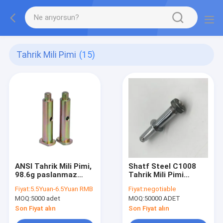
Tahrik Mili Pimi
(15)
ANSI Tahrik Mili Pimi,
Shatf Steel C1008
98.6g paslanmaz
Tahrik Mili Pimi
çelik menteşeler
DIN7972 Bebek
Fiyat:
5.5Yuan-6.5Yuan RMB
Fiyat:
negotiable
çıkarılabilir pim
Arabası İçin Standart
MOQ:
5000 adet
MOQ:
50000 ADET
Hızlı Bırakma
Son Fiyat alın
Son Fiyat alın