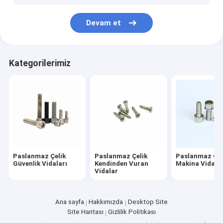
Parlatma Aleti Kiti
Devam et
CNC Torna İşleme Parçaları
Tekerlek Göbeği Cıvataları
Kategorilerimiz
Paslanmaz Çelik
Paslanmaz Çelik
Paslanmaz Çel
Güvenlik Vidaları
Kendinden Vuran
Makina Vidalar
Vidalar
Ana sayfa
Hakkımızda
Desktop Site
Site Haritası
Gizlilik Politikası