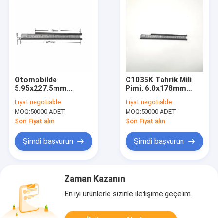
Otomobilde
C1035K Tahrik Mili
5.95x227.5mm
Pimi, 6.0x178mm
Pervane Mili DIN7981
Şanzıman itme
Fiyat:
negotiable
Fiyat:
negotiable
Standart Dacromet
çubuğu tertibatı
MOQ:
50000 ADET
MOQ:
50000 ADET
Yüzey
Sertleştirilmiş
Son Fiyat alın
Son Fiyat alın
Şimdi başvurun
Şimdi başvurun
Zaman Kazanın
En iyi ürünlerle sizinle iletişime geçelim.