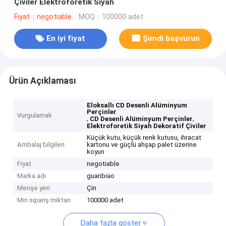
Çiviler Elektroforetik Siyah
Fiyat：negotiable
MOQ：100000 adet
En iyi fiyat
Şimdi başvurun
Ürün Açıklaması
Eloksallı CD Desenli Alüminyum
Perçinler
Vurgulamak
,
,
CD Desenli Alüminyum Perçinler
Elektroforetik Siyah Dekoratif Çiviler
Küçük kutu, küçük renk kutusu, ihracat
Ambalaj bilgileri
kartonu ve güçlü ahşap palet üzerine
koyun
Fiyat
negotiable
Marka adı
guanbiao
Menşe yeri
Çin
Min sipariş miktarı
100000 adet
Daha fazla göster