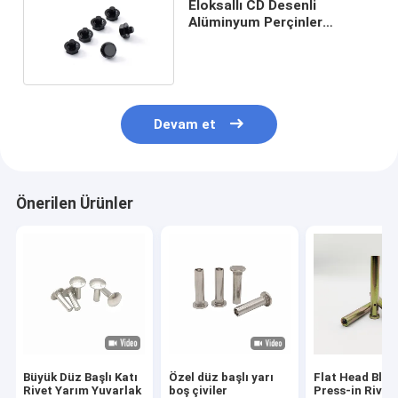
Eloksallı CD Desenli
Alüminyum Perçinler
Dekoratif Çiviler
Elektroforetik Siyah
Devam et
Önerilen Ürünler
Büyük Düz Başlı Katı
Özel düz başlı yarı
Flat Head Blin
Rivet Yarım Yuvarlak
boş çiviler
Press-in Rivet