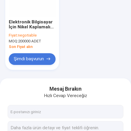
Fabrika turu
Kalite Kontrolü
Elektronik Bilgisayar
İçin Nikel Kaplamalı
Bize Ulaşın
M3x10.8 Paslanmaz
Fiyat:
negotiable
Çelik Ayırıcı Vidalar
MOQ:
200000 ADET
Haberler
Son Fiyat alın
Durumlar
Şimdi başvurun
Teklif Et
Mesaj Bırakın
Hızlı Cevap Vereceğiz
Paslanmaz Çelik Güvenlik Vidaları
Paslanmaz Çelik Kendinden Vuran Vidalar
Paslanmaz Çelik Makina Vidaları