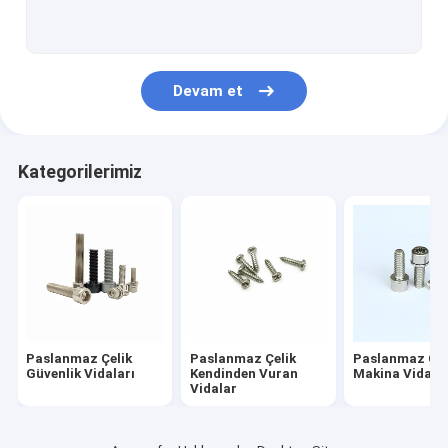
Paslanmaz Çelik Ayırıcı Vidalar
Eksantrik Ayar Vidası
Devam et
Elektrik Sayacı Vidaları
Paslanmaz Çelik Perçin
Kategorilerimiz
Yaylı Vida
Soğuk Başlı Bağlantı Elemanı
Ekstra Uzun Makina Vidaları
Gevşeme Önleyici Vida
Paslanmaz Çelik
Paslanmaz Çelik
Paslanmaz Çel
Standart Olmayan Bağlantı Elemanı
Güvenlik Vidaları
Kendinden Vuran
Makina Vidalar
Vidalar
Tahrik Mili Pimi