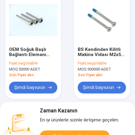
OEM Soğuk Başlı
BS Kendinden Kilitli
Bağlantı Elemanı
Makina Vidası M2x5
Menteşe Mili Krom
Krom Yaldızlı Nikel
Fiyat:
negotiable
Fiyat:
negotiable
Nikel Kaplama
Kaplama
MOQ:
50000 ADET
MOQ:
500000 ADET
Pasifleştirilmiş
Son Fiyat alın
Son Fiyat alın
Şimdi başvurun
Şimdi başvurun
Zaman Kazanın
En iyi ürünlerle sizinle iletişime geçelim.