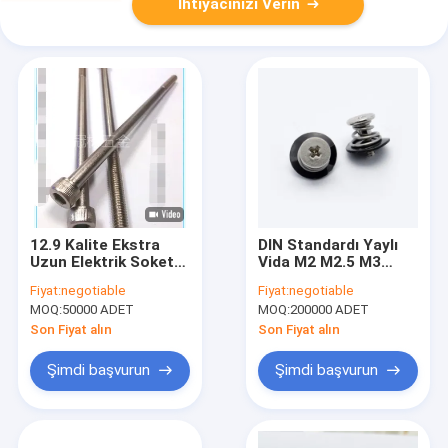
İhtiyacınızı Verin
12.9 Kalite Ekstra
DIN Standardı Yaylı
Uzun Elektrik Soket
Vida M2 M2.5 M3
Vidaları 200mm Nikel
C1022 Malzeme Nikel
Fiyat:
negotiable
Fiyat:
negotiable
Kaplamalı
Kaplamalı SEMS
MOQ:
50000 ADET
MOQ:
200000 ADET
Vidaları
Son Fiyat alın
Son Fiyat alın
Şimdi başvurun
Şimdi başvurun