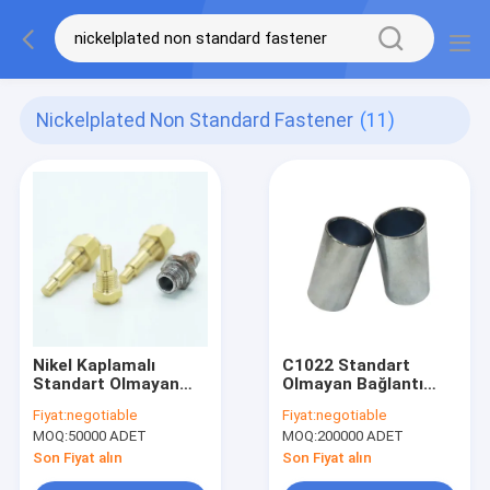
Nickelplated Non Standard Fastener
(11)
Nikel Kaplamalı
C1022 Standart
Standart Olmayan
Olmayan Bağlantı
Bağlantı Elemanı
Elemanı Nikel
Fiyat:
negotiable
Fiyat:
negotiable
Boru Bağlantısı
Kaplamalı Boş Lineer
MOQ:
50000 ADET
MOQ:
200000 ADET
M17x11.1mm
Mil 14x26mm Ebat
Son Fiyat alın
Son Fiyat alın