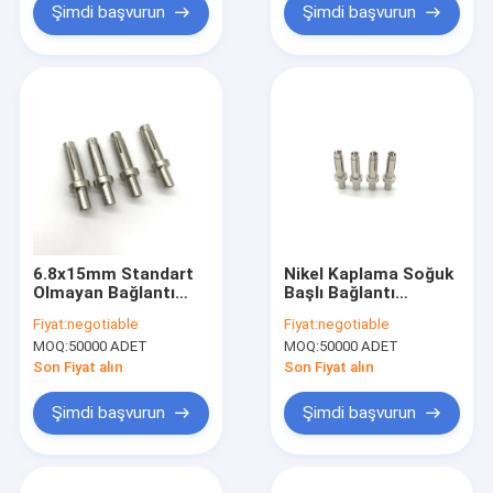
Şimdi başvurun
Şimdi başvurun
6.8x15mm Standart
Nikel Kaplama Soğuk
Olmayan Bağlantı
Başlı Bağlantı
Elemanı, Nikel
Elemanı, Bakır
Fiyat:
negotiable
Fiyat:
negotiable
Kaplamalı Araç Akü
Terminal Konnektörü
MOQ:
50000 ADET
MOQ:
50000 ADET
Terminali ODM
6.8x15mm
Mevcut
Son Fiyat alın
Son Fiyat alın
Şimdi başvurun
Şimdi başvurun